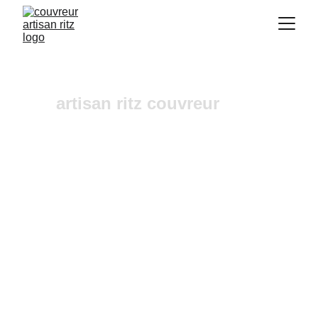
artisan ritz couvreur
urgence fuites toiture 
Vaugines
Vous recherchez un 
couvreur a Aix-en-
Provence
 où dans ses alentours ? Notre 
entreprise de couverture est une équipe fiable et 
à l'écoute n'hésitez pas à nous contactez, nous 
intervenons pour un diagnostic et un devis 
gratuit sous 24h.