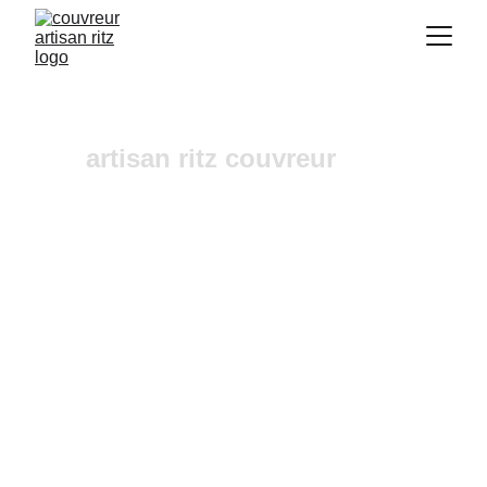
artisan ritz couvreur
urgence fuites toiture 
Simiane Collonge
Vous recherchez un 
couvreur a Aix-en-
Provence
 où dans ses alentours ? Notre 
entreprise de couverture est une équipe fiable et 
à l'écoute n'hésitez pas à nous contactez, nous 
intervenons pour un diagnostic et un devis 
gratuit sous 24h.