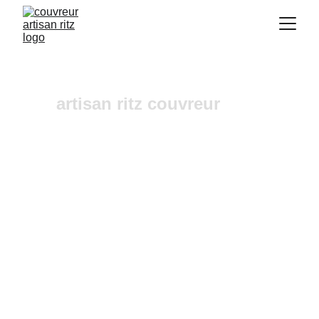
artisan ritz couvreur
urgence fuites toiture Saint 
Antonin sur Bayon 
Vous recherchez un 
couvreur a Aix-en-
Provence
 où dans ses alentours ? Notre 
entreprise de couverture est une équipe fiable et 
à l'écoute n'hésitez pas à nous contactez, nous 
intervenons pour un diagnostic et un devis 
gratuit sous 24h.