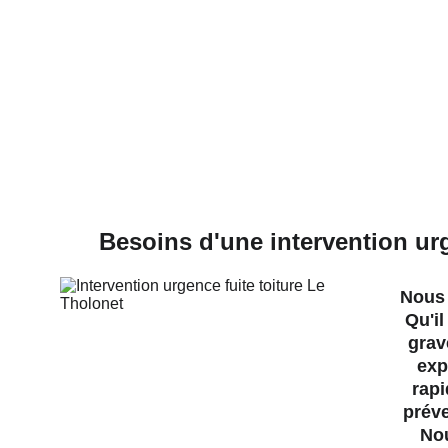
Besoins d'une intervention urg
Nous 
Qu'il
grav
exp
rapi
préve
Nou