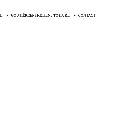
E
GOUTIÈRE
ENTRETIEN / TOITURE
CONTACT
recherchez un 
couvreur a Aix-en-Provence
dans ses alentours ? Notre entreprise de 
verture est une équipe fiable et à l'écoute 
itez pas à nous contactez, nous intervenons 