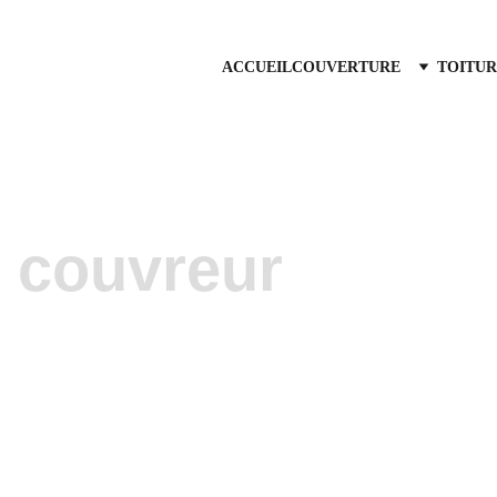
ACCUEIL
COUVERTURE
TOITUR
z couvreur
s toiture      Le 
Vous 
où 
cou
n'hés