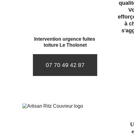
qualit
Vo
efforç
à c
s'ag
Intervention urgence fuites 
toiture Le Tholonet
07 70 49 42 87
U
e