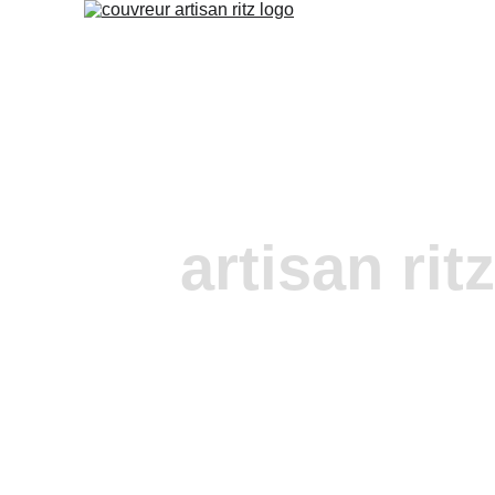
artisan rit
urgence fuite
Tholonet