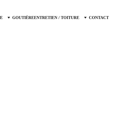
E
GOUTIÈRE
ENTRETIEN / TOITURE
CONTACT
recherchez un 
couvreur a Aix-en-Provence
dans ses alentours ? Notre entreprise de 
verture est une équipe fiable et à l'écoute 
itez pas à nous contactez, nous intervenons 