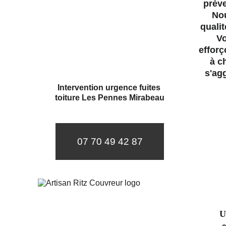
préve
Nou
qualit
Vo
efforç
à c
s'ag
Intervention urgence fuites 
toiture Les Pennes Mirabeau
07 70 49 42 87
U
e