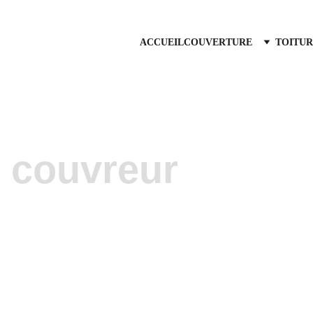
ACCUEIL
COUVERTURE
TOITUR
z couvreur
s toiture    Les 
Vous 
abeau
où 
cou
n'hés