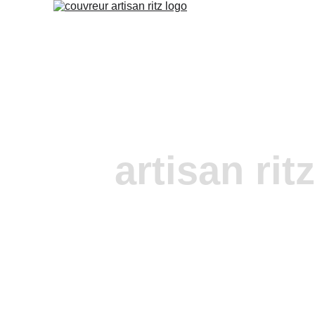
artisan rit
urgence fuite
pennes mir