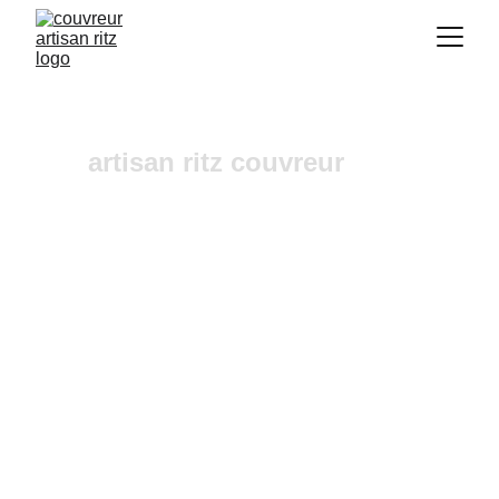
artisan ritz couvreur
urgence fuites toiture   La 
Motte d’aigues
Vous recherchez un 
couvreur a Aix-en-
Provence
 où dans ses alentours ? Notre 
entreprise de couverture est une équipe fiable et 
à l'écoute n'hésitez pas à nous contactez, nous 
intervenons pour un diagnostic et un devis 
gratuit sous 24h.