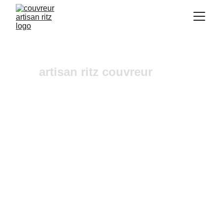
artisan ritz couvreur
urgence fuites toiture   La 
Fare les oliviers
Vous recherchez un 
couvreur a Aix-en-
Provence
 où dans ses alentours ? Notre 
entreprise de couverture est une équipe fiable et 
à l'écoute n'hésitez pas à nous contactez, nous 
intervenons pour un diagnostic et un devis 
gratuit sous 24h.