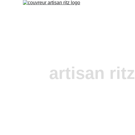
artisan rit
urgence fuite
Barben