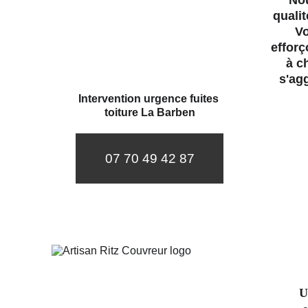
Nou
qualit
Vo
efforç
à c
s'ag
Intervention urgence fuites 
toiture La Barben
07 70 49 42 87
U