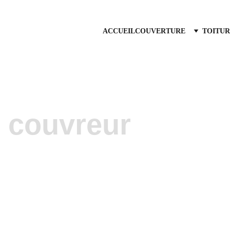
ACCUEIL
COUVERTURE
TOITUR
z couvreur
s toiture   La 
Vous 
où 
cou
n'hés