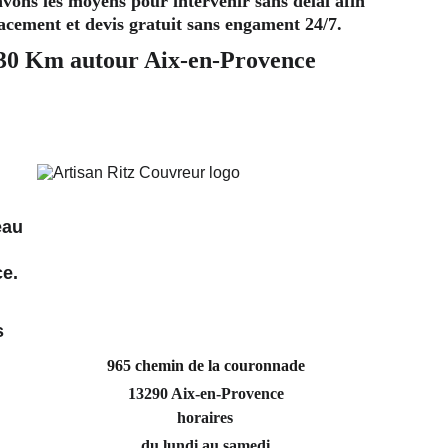
 avons les moyens pour intervenir sans délai afin 
lacement et devis gratuit sans engament 24/7. 
 30 Km autour Aix-en-Provence
eau 
ce.
 
s 
965 chemin de la couronnade
13290 Aix-en-Provence
horaires
du lundi au samedi