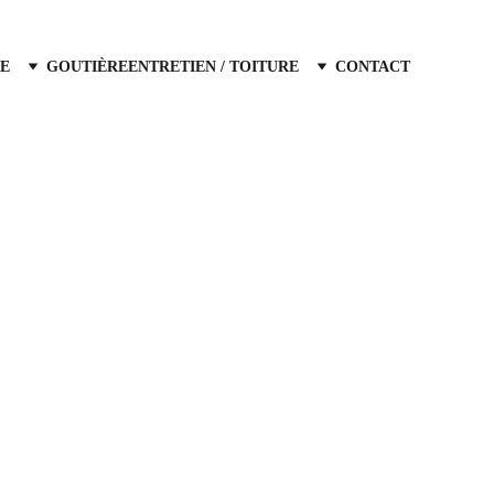
E
GOUTIÈRE
ENTRETIEN / TOITURE
CONTACT
recherchez un 
couvreur a Aix-en-Provence
dans ses alentours ? Notre entreprise de 
verture est une équipe fiable et à l'écoute 
itez pas à nous contactez, nous intervenons 