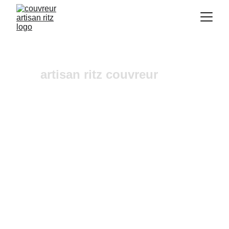
artisan ritz couvreur
urgence fuites toiture 
Eguilles
Vous recherchez un 
couvreur a Aix-en-
Provence
 où dans ses alentours ? Notre 
entreprise de couverture est une équipe fiable et 
à l'écoute n'hésitez pas à nous contactez, nous 
intervenons pour un diagnostic et un devis 
gratuit sous 24h.