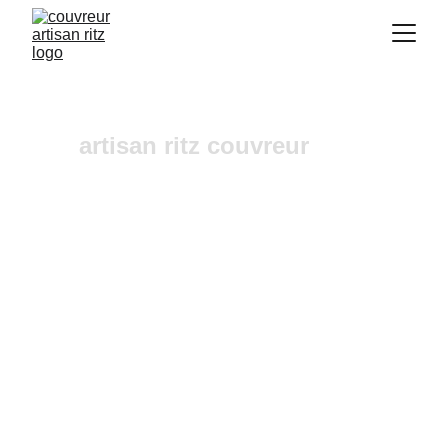
artisan ritz couvreur
urgence fuites toiture Calas
Vous recherchez un 
couvreur a Aix-en-
Provence
 où dans ses alentours ? Notre 
entreprise de couverture est une équipe fiable et 
à l'écoute n'hésitez pas à nous contactez, nous 
intervenons pour un diagnostic et un devis 
gratuit sous 24h.