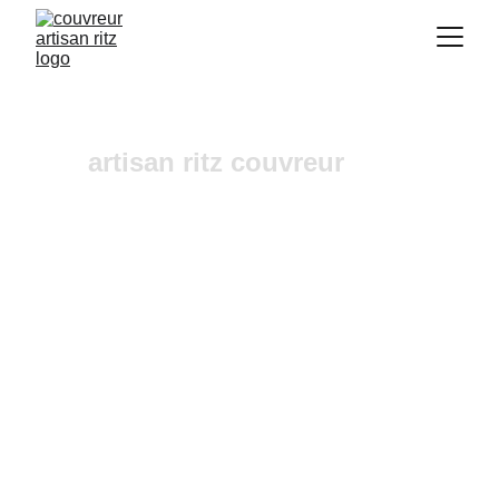
artisan ritz couvreur
urgence fuites toiture 
Cadolive
Vous recherchez un 
couvreur a Aix-en-
Provence
 où dans ses alentours ? Notre 
entreprise de couverture est une équipe fiable et 
à l'écoute n'hésitez pas à nous contactez, nous 
intervenons pour un diagnostic et un devis 
gratuit sous 24h.