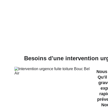
Besoins d'une intervention urg
Nous 
Qu'il
grav
exp
rapi
préve
Nou