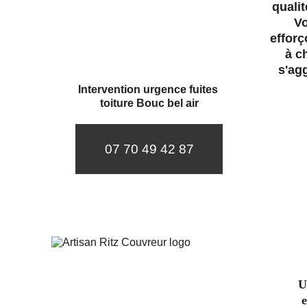
qualit
Vo
efforç
à c
s'ag
Intervention urgence fuites 
toiture Bouc bel air
07 70 49 42 87
U
e