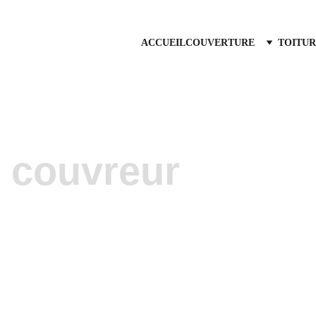
ACCUEIL
COUVERTURE
TOITUR
z couvreur
es toiture Bouc 
Vous 
où 
cou
n'hés