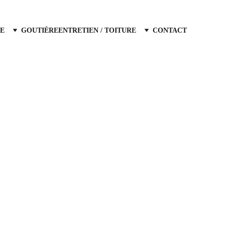
E
GOUTIÈRE
ENTRETIEN / TOITURE
CONTACT
recherchez un 
couvreur a Aix-en-Provence
dans ses alentours ? Notre entreprise de 
verture est une équipe fiable et à l'écoute 
itez pas à nous contactez, nous intervenons 