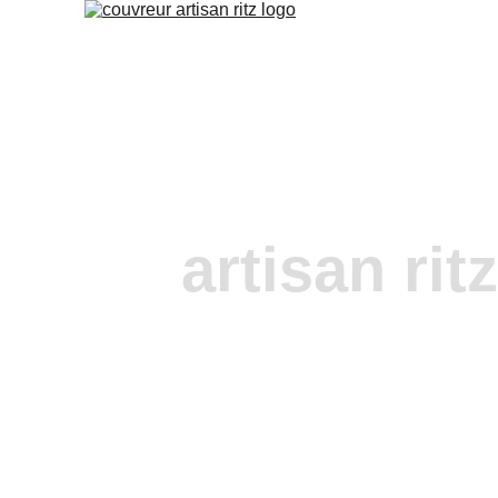
artisan rit
urgence fuit
Bel Air