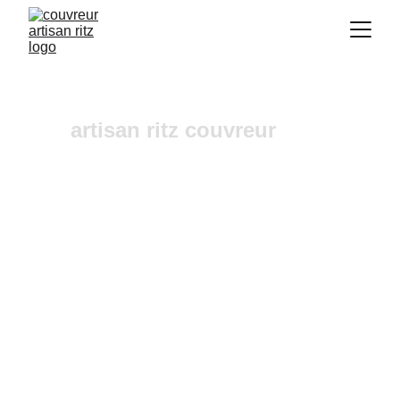
artisan ritz couvreur
urgence fuites toiture Biver
Vous recherchez un 
couvreur a Aix-en-
Provence
 où dans ses alentours ? Notre 
entreprise de couverture est une équipe fiable et 
à l'écoute n'hésitez pas à nous contactez, nous 
intervenons pour un diagnostic et un devis 
gratuit sous 24h.