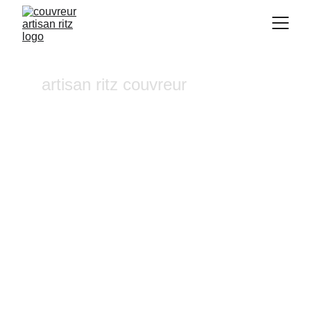
artisan ritz couvreur
Traitement hydrofuge 
Ventabren
Vous recherchez un 
couvreur a Aix-en-
Provence
 où dans ses alentours ? Notre 
entreprise de couverture est une équipe 
fiable et à l'écoute n'hésitez pas à nous 
contactez, nous intervenons pour un 
diagnostic et un devis gratuit sous 24h.