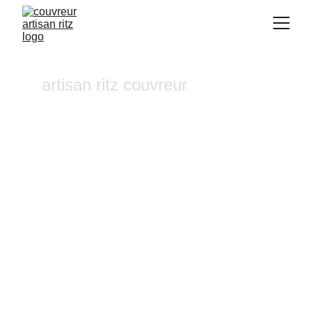
artisan ritz couvreur
Traitement hydrofuge 
Venelles
Vous recherchez un 
couvreur a Aix-en-
Provence
 où dans ses alentours ? Notre 
entreprise de couverture est une équipe 
fiable et à l'écoute n'hésitez pas à nous 
contactez, nous intervenons pour un 
diagnostic et un devis gratuit sous 24h.