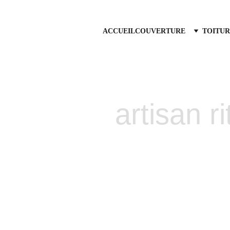
ACCUEIL
COUVERTURE
TOITUR
artisan r
ix-en-Provence
Traitemen
ntreprise de 
et à l'écoute 
Sannes
us intervenons 
atuit sous 24h.