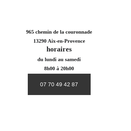
965 chemin de la couronnade
13290 Aix-en-Provence
horaires
du lundi au samedi
8h00 à 20h00
07 70 49 42 87