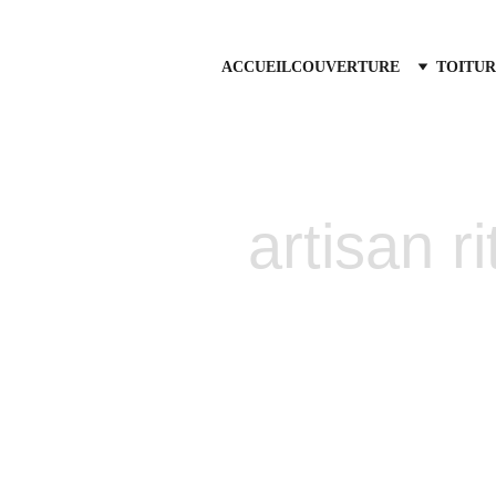
ACCUEIL
COUVERTURE
TOITUR
artisan r
ix-en-Provence
Traitemen
ntreprise de 
et à l'écoute 
Puyvert
us intervenons 
atuit sous 24h.