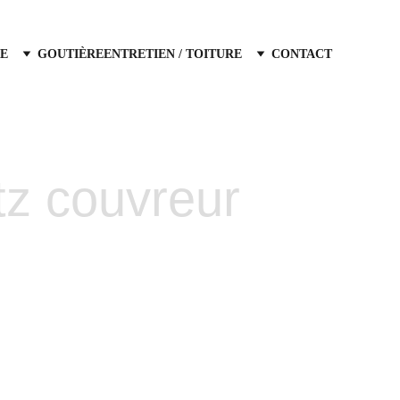
E
GOUTIÈRE
ENTRETIEN / TOITURE
CONTACT
itz couvreur
t hydrofuge 