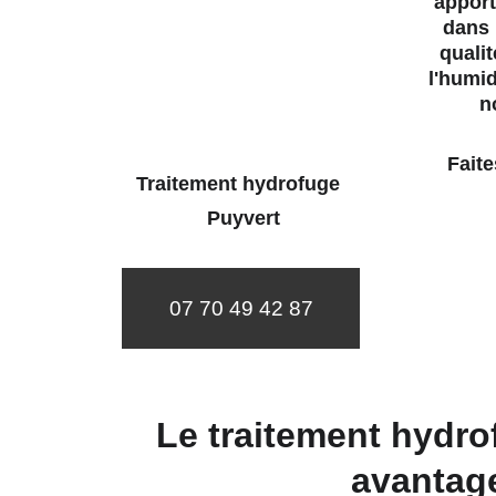
apport
dans 
qualit
l'humid
n
 Faites confiance à notre entreprise pour un traitement 
Traitement hydrofuge 
 Puyvert
07 70 49 42 87
Le traitement hydro
avantag