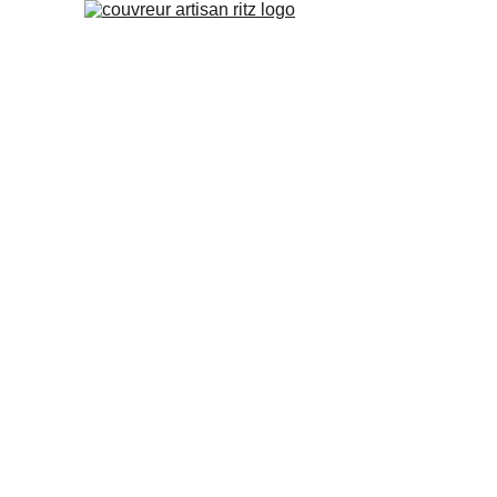
Vous recherchez un 
couvreur a A
où dans ses alentours ? Notre e
couverture est une équipe fiable 
n'hésitez pas à nous contactez, no
pour un diagnostic et un devis gr