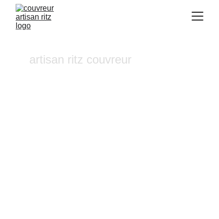
artisan ritz couvreur
Traitement hydrofuge 
Pertuis
Vous recherchez un 
couvreur a Aix-en-
Provence
 où dans ses alentours ? Notre 
entreprise de couverture est une équipe 
fiable et à l'écoute n'hésitez pas à nous 
contactez, nous intervenons pour un 
diagnostic et un devis gratuit sous 24h.