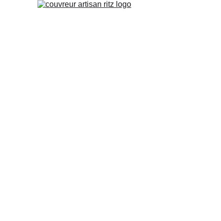
Vous recherchez un 
couvreur a A
où dans ses alentours ? Notre e
couverture est une équipe fiable 
n'hésitez pas à nous contactez, no
pour un diagnostic et un devis gr