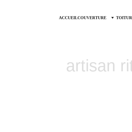
ACCUEIL
COUVERTURE
TOITUR
artisan r
ix-en-Provence
Traitemen
ntreprise de 
et à l'écoute 
Mirabeau
us intervenons 
atuit sous 24h.