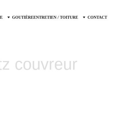
E
GOUTIÈRE
ENTRETIEN / TOITURE
CONTACT
itz couvreur
t hydrofuge 