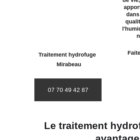
de vie
apport
dans 
quali
l'humi
n
 Faites confiance à notre entreprise pour un traitement 
Traitement hydrofuge 
 Mirabeau
07 70 49 42 87
Le traitement hydro
avantage