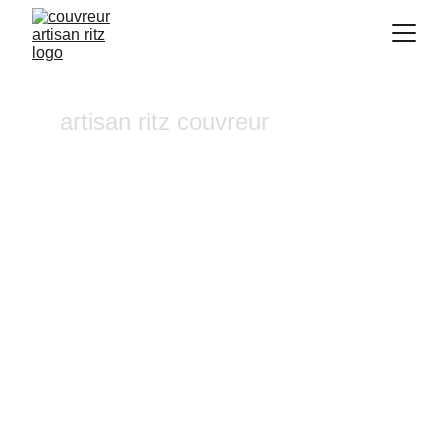
artisan ritz couvreur
Traitement hydrofuge Le 
Rove
Vous recherchez un 
couvreur a Aix-en-
Provence
 où dans ses alentours ? Notre 
entreprise de couverture est une équipe 
fiable et à l'écoute n'hésitez pas à nous 
contactez, nous intervenons pour un 
diagnostic et un devis gratuit sous 24h.