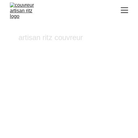
artisan ritz couvreur
Traitement hydrofuge 
Jouques
Vous recherchez un 
couvreur a Aix-en-
Provence
 où dans ses alentours ? Notre 
entreprise de couverture est une équipe 
fiable et à l'écoute n'hésitez pas à nous 
contactez, nous intervenons pour un 
diagnostic et un devis gratuit sous 24h.