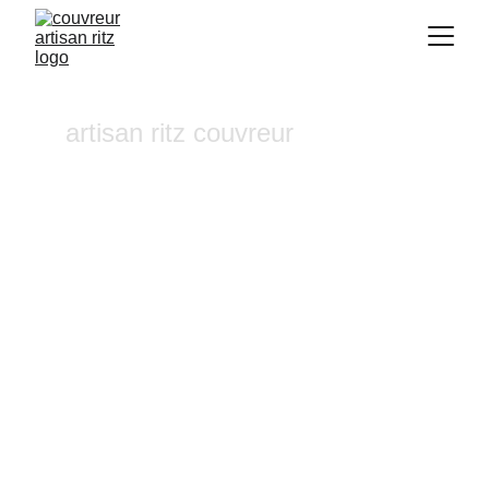
artisan ritz couvreur
Traitement hydrofuge   
Chateauneuf les Martigues 
Vous recherchez un 
couvreur a Aix-en-
Provence
 où dans ses alentours ? Notre 
entreprise de couverture est une équipe 
fiable et à l'écoute n'hésitez pas à nous 
contactez, nous intervenons pour un 