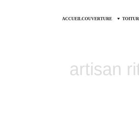
ACCUEIL
COUVERTURE
TOITUR
artisan r
ix-en-Provence
Traitemen
ntreprise de 
et à l'écoute 
Calas
us intervenons 
atuit sous 24h.