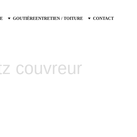
E
GOUTIÈRE
ENTRETIEN / TOITURE
CONTACT
itz couvreur
t hydrofuge   