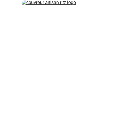
Vous recherchez un 
couvreur a A
où dans ses alentours ? Notre e
couverture est une équipe fiable 
n'hésitez pas à nous contactez, no
pour un diagnostic et un devis gr