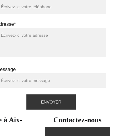
dresse*
essage
ENVOYER
e à Aix-
Contactez-nous