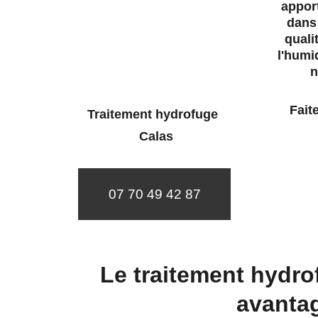
apport
dans 
quali
l'humi
n
 Faites confiance à notre entreprise pour un traitement 
Traitement hydrofuge 
 Calas
07 70 49 42 87
Le traitement hydro
avanta