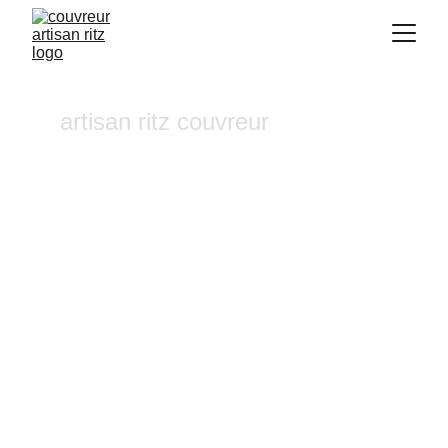
artisan ritz couvreur
Traitement hydrofuge   
Cadolive
Vous recherchez un 
couvreur a Aix-en-
Provence
 où dans ses alentours ? Notre 
entreprise de couverture est une équipe 
fiable et à l'écoute n'hésitez pas à nous 
contactez, nous intervenons pour un 
diagnostic et un devis gratuit sous 24h.