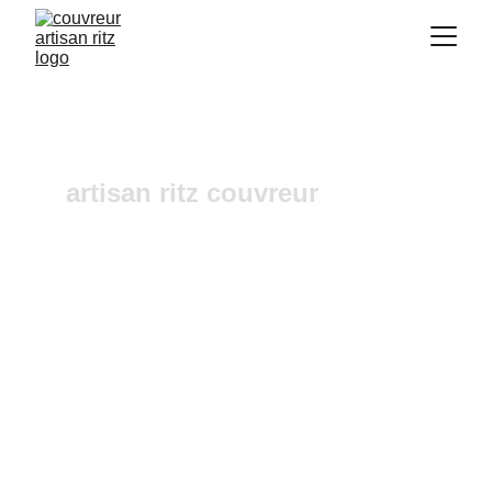
artisan ritz couvreur
Réparation de faîtage 
Grambois
Vous recherchez un 
couvreur a Aix-en-
Provence
 où dans ses alentours ? Notre 
entreprise de couverture est une équipe 
fiable et à l'écoute n'hésitez pas à nous 
contactez, nous intervenons pour un 
diagnostic et un devis gratuit sous 24h.