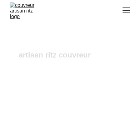
artisan ritz couvreur
Réparation de faîtage 
Gardanne
Vous recherchez un 
couvreur a Aix-en-
Provence
 où dans ses alentours ? Notre 
entreprise de couverture est une équipe 
fiable et à l'écoute n'hésitez pas à nous 
contactez, nous intervenons pour un 
diagnostic et un devis gratuit sous 24h.