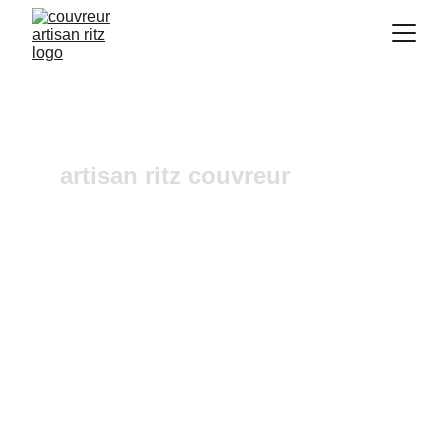
artisan ritz couvreur
Réparation de faîtage 
Ensuès la Redonne
Vous recherchez un 
couvreur a Aix-en-
Provence
 où dans ses alentours ? Notre 
entreprise de couverture est une équipe 
fiable et à l'écoute n'hésitez pas à nous 
contactez, nous intervenons pour un 
diagnostic et un devis gratuit sous 24h.