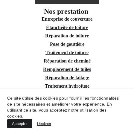
Nos prestation 
Entreprise de couverture
Étanchéité de toiture
Réparation de toiture
Pose de gouttière
Traitement de toiture
Réparation de cheminé
Remplacement de tuiles
Réparation de faitage
Traitement hydrofuge
Intervention urgente fuites toiture
Ce site utilise des cookies pour fournir les fonctionnalités
Nettoyage de gouttière
de site nécessaires et améliorer votre expérience. En
utilisant ce site, vous acceptez notre utilisation des
Nos interventions rapide à Aix-en-Provence
cookies.
Accepter
Décliner
Mentions Légales