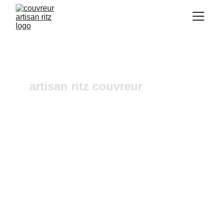
artisan ritz couvreur
Réparation de faîtage 
Cucuron
Vous recherchez un 
couvreur a Aix-en-
Provence
 où dans ses alentours ? Notre 
entreprise de couverture est une équipe 
fiable et à l'écoute n'hésitez pas à nous 
contactez, nous intervenons pour un 
diagnostic et un devis gratuit sous 24h.