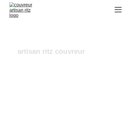
artisan ritz couvreur
Réparation de faîtage 
Couteron
Vous recherchez un 
couvreur a Aix-en-
Provence
 où dans ses alentours ? Notre 
entreprise de couverture est une équipe 
fiable et à l'écoute n'hésitez pas à nous 
contactez, nous intervenons pour un 
diagnostic et un devis gratuit sous 24h.