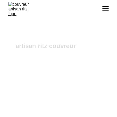
artisan ritz couvreur
Réparation de faîtage 
Célony
Vous recherchez un 
couvreur a Aix-en-
Provence
 où dans ses alentours ? Notre 
entreprise de couverture est une équipe 
fiable et à l'écoute n'hésitez pas à nous 
contactez, nous intervenons pour un 
diagnostic et un devis gratuit sous 24h.