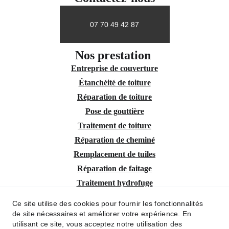
07 70 49 42 87
Nos prestation 
Entreprise de couverture
Étanchéité de toiture
Réparation de toiture
Pose de gouttière
Traitement de toiture
Réparation de cheminé
Remplacement de tuiles
Réparation de faitage
Traitement hydrofuge
Intervention urgente fuites toiture
Ce site utilise des cookies pour fournir les fonctionnalités
Nettoyage de gouttière
de site nécessaires et améliorer votre expérience. En
utilisant ce site, vous acceptez notre utilisation des
Nos interventions rapide à Aix-en-Provence