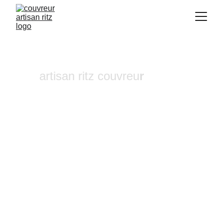
artisan ritz couvreu
r
Réparation de cheminée La 
Bastidonne
Vous recherchez un 
couvreur a Aix-en-
Provence
 où dans ses alentours ? Notre 
entreprise de couverture est une équipe 
fiable et à l'écoute n'hésitez pas à nous 
contactez, nous intervenons pour un 
diagnostic et un devis gratuit sous 24h.