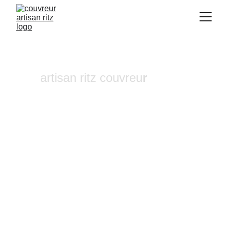
artisan ritz couvreu
r
Réparation de cheminée 
Calas
Vous recherchez un 
couvreur a Aix-en-
Provence
 où dans ses alentours ? Notre 
entreprise de couverture est une équipe 
fiable et à l'écoute n'hésitez pas à nous 
contactez, nous intervenons pour un 
diagnostic et un devis gratuit sous 24h.