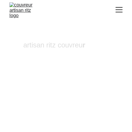
artisan ritz couvreu
r
Réparation de cheminée 
Cadolive
Vous recherchez un 
couvreur a Aix-en-
Provence
 où dans ses alentours ? Notre 
entreprise de couverture est une équipe 
fiable et à l'écoute n'hésitez pas à nous 
contactez, nous intervenons pour un 
diagnostic et un devis gratuit sous 24h.