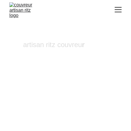
artisan ritz couvreu
r
Réparation de cheminée 
Beaurecueil
Vous recherchez un 
couvreur a Aix-en-
Provence
 où dans ses alentours ? Notre 
entreprise de couverture est une équipe 
fiable et à l'écoute n'hésitez pas à nous 
contactez, nous intervenons pour un 
diagnostic et un devis gratuit sous 24h.