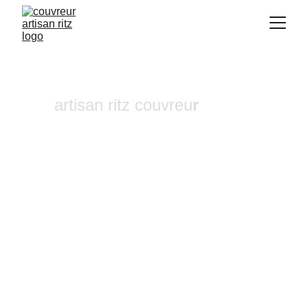
artisan ritz couvreu
r
Réparation de cheminée 
Ansouis
Vous recherchez un 
couvreur a Aix-en-
Provence
 où dans ses alentours ? Notre 
entreprise de couverture est une équipe 
fiable et à l'écoute n'hésitez pas à nous 
contactez, nous intervenons pour un 
diagnostic et un devis gratuit sous 24h.