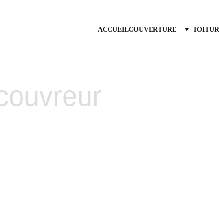
ACCUEIL
COUVERTURE
TOITUR
 couvreur
t de tuiles 
Vous
où
cou