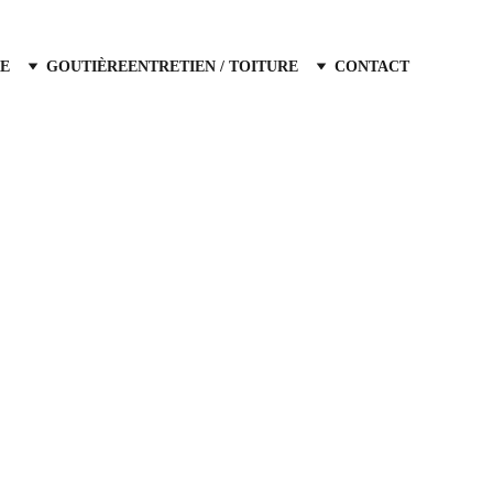
E
GOUTIÈRE
ENTRETIEN / TOITURE
CONTACT
 recherchez un 
couvreur a Aix-en-Provence
 dans ses alentours ? Notre entreprise de 
verture est une équipe fiable et à l'écoute 