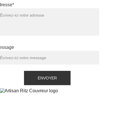
dresse*
essage
ENVOYER