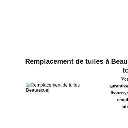
Remplacement de tuiles à Beaur
t
Vot
garantissa
fissurer,
rempla
inf