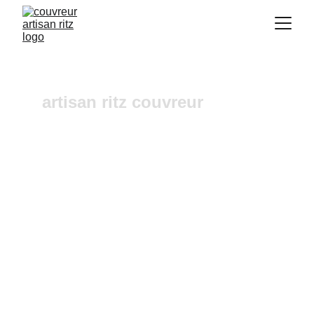
artisan ritz couvreur
Couvreur Saint Savournin
Vous recherchez un 
couvreur a Aix-en-
Provence
 où dans ses alentours ? Notre 
entreprise de couverture est une équipe 
fiable et à l'écoute n'hésitez pas à nous 
contactez, nous intervenons pour un 
diagnostic et un devis gratuit sous 24h.