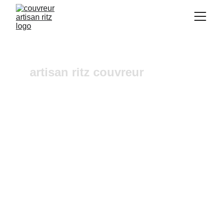
artisan ritz couvreur
Couvreur Rians
Vous recherchez un 
couvreur a Aix-en-
Provence
 où dans ses alentours ? Notre 
entreprise de couverture est une équipe 
fiable et à l'écoute n'hésitez pas à nous 
contactez, nous intervenons pour un 
diagnostic et un devis gratuit sous 24h.