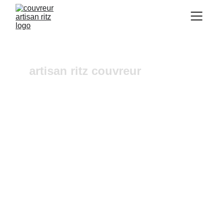
artisan ritz couvreur
Couvreur Puyvert
Vous recherchez un 
couvreur a Aix-en-
Provence
 où dans ses alentours ? Notre 
entreprise de couverture est une équipe 
fiable et à l'écoute n'hésitez pas à nous 
contactez, nous intervenons pour un 
diagnostic et un devis gratuit sous 24h.