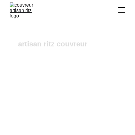
artisan ritz couvreur
Couvreur Cabriès
Vous recherchez un 
couvreur a Aix-en-
Provence
 où dans ses alentours ? Notre 
entreprise de couverture est une équipe 
fiable et à l'écoute n'hésitez pas à nous 
contactez, nous intervenons pour un 
diagnostic et un devis gratuit sous 24h.